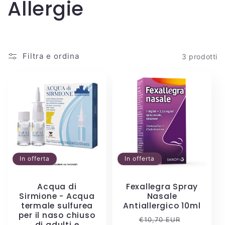
C
Allergie
o
l
Filtra e ordina
3 prodotti
l
e
z
i
In offerta
In offerta
o
Acqua di
Fexallegra Spray
n
Sirmione - Acqua
Nasale
termale sulfurea
Antiallergico 10ml
per il naso chiuso
Prezzo
Prezzo
€10,70 EUR
di adulti e