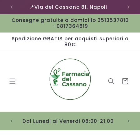
Vai
📍Via del Cassano 81, Napoli
direttamente
ai contenuti
Consegne gratuite a domicilio 3513537810
- 0817364819
Spedizione GRATIS per acquisti superiori a
80€
Carrello
Sab
Dal Lunedi al Venerdi 08:00-21:00