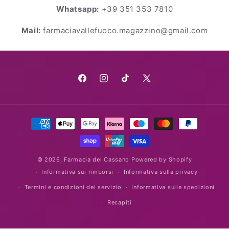
Whatsapp:
+39 351 353 7810
Mail:
farmaciavallefuoco.magazzino@gmail.com
Facebook
Instagram
TikTok
X
(Twitter)
Metodi
di
pagamento
© 2026,
Farmacia del Cassano
Powered by Shopify
Informativa sui rimborsi
Informativa sulla privacy
Termini e condizioni del servizio
Informativa sulle spedizioni
Recapiti