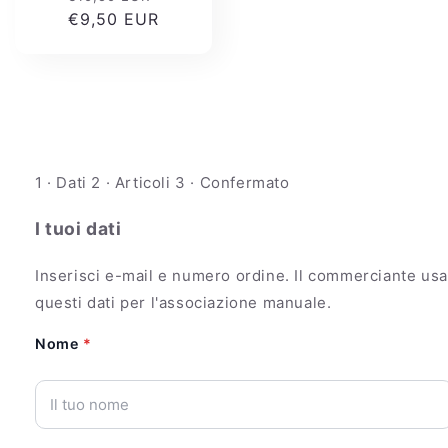
di
€9,50 EUR
scontato
listino