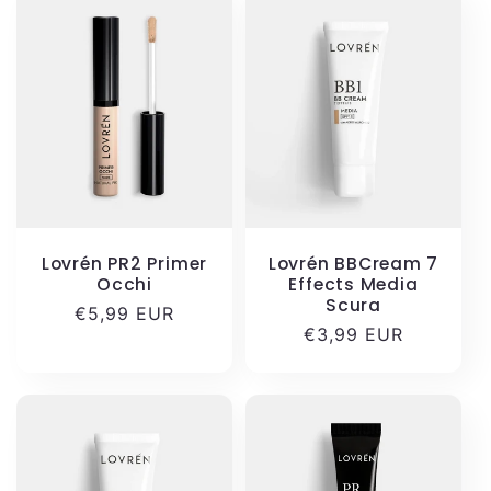
Lovrén PR2 Primer
Lovrén BBCream 7
Occhi
Effects Media
Scura
Prezzo
€5,99 EUR
Prezzo
€3,99 EUR
di
di
listino
listino