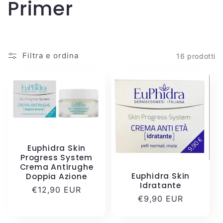
C
Primer
o
l
Filtra e ordina
16 prodotti
l
e
z
i
Euphidra Skin
Progress System
Crema Antirughe
o
Euphidra Skin
Doppia Azione
Idratante
Prezzo
€12,90 EUR
n
Prezzo
€9,90 EUR
di
di
listino
listino