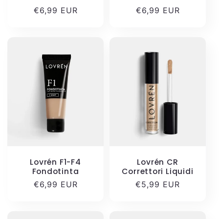
Prezzo
€6,99 EUR
Prezzo
€6,99 EUR
di
di
listino
listino
Lovrén F1-F4
Lovrén CR
Fondotinta
Correttori Liquidi
Prezzo
€6,99 EUR
Prezzo
€5,99 EUR
di
di
listino
listino