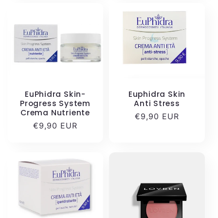
e
:
EuPhidra Skin-
Euphidra Skin
Progress System
Anti Stress
Crema Nutriente
Prezzo
€9,90 EUR
Prezzo
€9,90 EUR
di
di
listino
listino