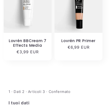
Lovrén BBCream 7
Lovrén PR Primer
Effects Media
Prezzo
€6,99 EUR
Prezzo
€3,99 EUR
di
di
listino
listino