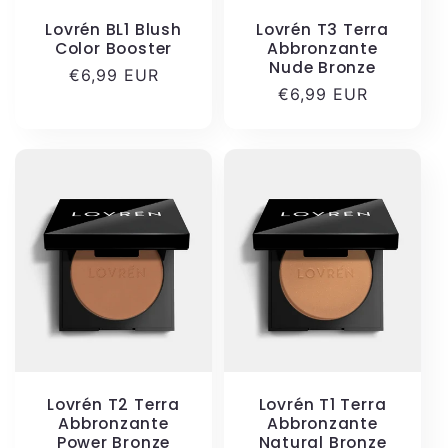
Lovrén BL1 Blush
Lovrén T3 Terra
Color Booster
Abbronzante
Nude Bronze
Prezzo
€6,99 EUR
Prezzo
€6,99 EUR
di
di
listino
listino
Lovrén T2 Terra
Lovrén T1 Terra
Abbronzante
Abbronzante
Power Bronze
Natural Bronze