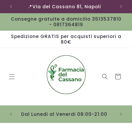
Vai
📍Via del Cassano 81, Napoli
direttamente
ai contenuti
Consegne gratuite a domicilio 3513537810
- 0817364819
Spedizione GRATIS per acquisti superiori a
80€
Carrello
Sab
Dal Lunedi al Venerdi 08:00-21:00