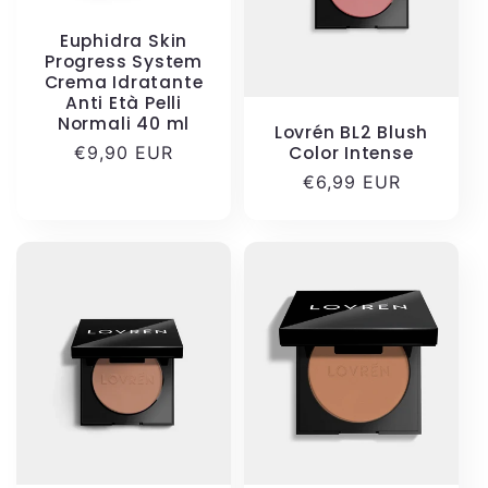
Euphidra Skin
Progress System
Crema Idratante
Anti Età Pelli
Normali 40 ml
Lovrén BL2 Blush
Color Intense
Prezzo
€9,90 EUR
di
Prezzo
€6,99 EUR
listino
di
listino