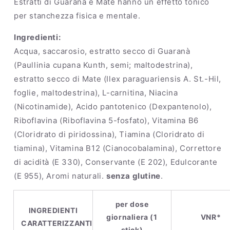
Estratti di Guaranà e Mate hanno un effetto tonico
per stanchezza fisica e mentale.
Ingredienti:
Acqua, saccarosio, estratto secco di Guaranà
(Paullinia cupana Kunth, semi; maltodestrina),
estratto secco di Mate (Ilex paraguariensis A. St.-Hil,
foglie, maltodestrina), L-carnitina, Niacina
(Nicotinamide), Acido pantotenico (Dexpantenolo),
Riboflavina (Riboflavina 5-fosfato), Vitamina B6
(Cloridrato di piridossina), Tiamina (Cloridrato di
tiamina), Vitamina B12 (Cianocobalamina), Correttore
di acidità (E 330), Conservante (E 202), Edulcorante
(E 955), Aromi naturali.
senza glutine
.
per dose
INGREDIENTI
giornaliera (1
VNR*
CARATTERIZZANTI
stick)