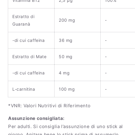
Vitamina B12
2,5 µg
100%
Estratto di
200 mg
-
Guaranà
-di cui caffeina
36 mg
-
Estratto di Mate
50 mg
-
-di cui caffeina
4 mg
-
L-carnitina
100 mg
-
*VNR: Valori Nutritivi di Riferimento
Assunzione consigliata:
Per adulti. Si consiglia l’assunzione di uno stick al
giorno. Agitare bene lo stick prima di assumerlo.