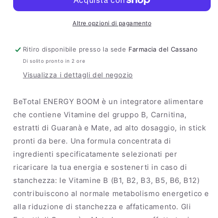
Stick
Stick
Pronti
Pronti
da
da
Altre opzioni di pagamento
Bere
Bere
Ritiro disponibile presso la sede
Farmacia del Cassano
Di solito pronto in 2 ore
Visualizza i dettagli del negozio
BeTotal ENERGY BOOM è un integratore alimentare
che contiene Vitamine del gruppo B, Carnitina,
estratti di Guaranà e Mate, ad alto dosaggio, in stick
pronti da bere. Una formula concentrata di
ingredienti specificatamente selezionati per
ricaricare la tua energia e sostenerti in caso di
stanchezza: le Vitamine B (B1, B2, B3, B5, B6, B12)
contribuiscono al normale metabolismo energetico e
alla riduzione di stanchezza e affaticamento. Gli