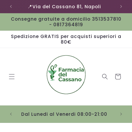
Vai
📍Via del Cassano 81, Napoli
direttamente
ai contenuti
Consegne gratuite a domicilio 3513537810
- 0817364819
Spedizione GRATIS per acquisti superiori a
80€
Carrello
Sab
Dal Lunedi al Venerdi 08:00-21:00
Passa alle