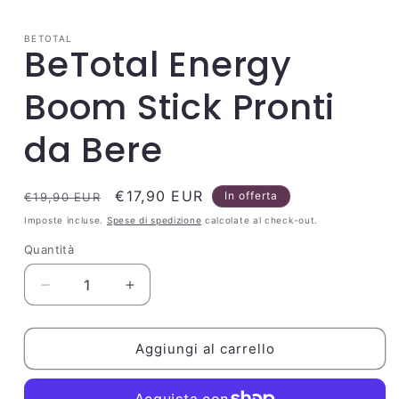
multimediali
1
in
BETOTAL
finestra
BeTotal Energy
modale
Boom Stick Pronti
da Bere
Prezzo
Prezzo
€17,90 EUR
In offerta
€19,90 EUR
di
scontato
Imposte incluse.
Spese di spedizione
calcolate al check-out.
listino
Quantità
Quantità
Diminuisci
Aumenta
quantità
quantità
per
per
BeTotal
BeTotal
Aggiungi al carrello
Energy
Energy
Boom
Boom