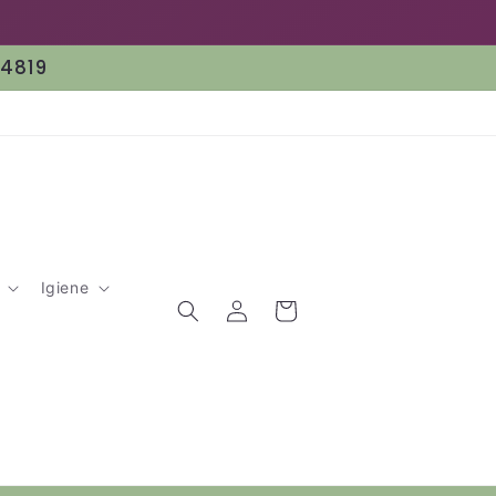
64819
Igiene
Accedi
Carrello