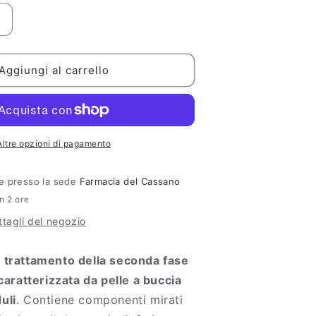
Aumenta
quantità
per
Euphidra
Aggiungi al carrello
nticellulite
gel
riducente
250ml
Altre opzioni di pagamento
ile presso la sede
Farmacia del Cassano
in 2 ore
ttagli del negozio
l trattamento della seconda fase
, caratterizzata da pelle a buccia
uli
. Contiene componenti mirati