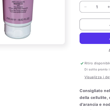
Diminuisci
quantità
per
Euphidra
anticellulite
a
gel
riducente
250ml
Ritiro disponib
Di solito pronto 
Visualizza i de
Consigliato ne
della cellulite
d'arancia e nod