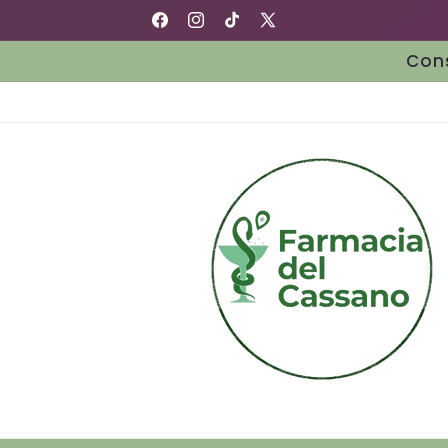
Vai
Farmacia del Cassano
direttamente
Facebook
Instagram
TikTok
X
ai contenuti
(Twitter)
Cons