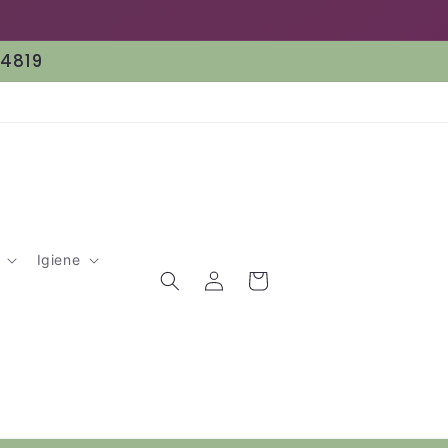
64819
Igiene
Accedi
Carrello