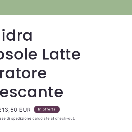
abato 08:30-13:30 / 15:30-20:00
Distribut
Domenica Chiuso
idra
sole Latte
ratore
rescante
Prezzo
€13,50 EUR
In offerta
scontato
ese di spedizione
calcolate al check-out.