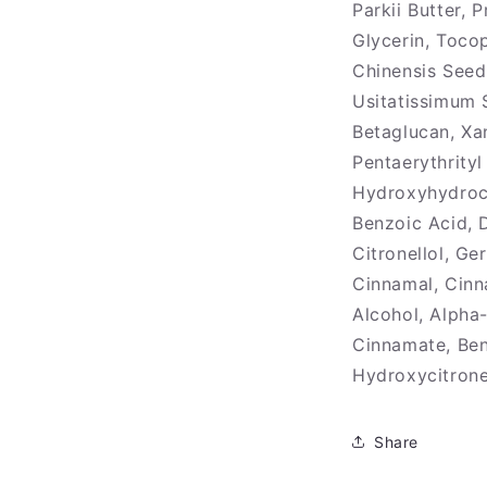
Parkii Butter, 
Glycerin, Toco
Chinensis Seed
Usitatissimum 
Betaglucan, Xa
Pentaerythrityl
Hydroxyhydroc
Benzoic Acid, 
Citronellol, Ge
Cinnamal, Cinn
Alcohol, Alpha
Cinnamate, Ben
Hydroxycitronel
Share