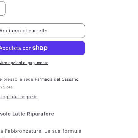
Aumenta
quantità
per
EuPhidra
Aggiungi al carrello
Doposole
Latte
Riparatore
Rinfrescante
Altre opzioni di pagamento
ile presso la sede
Farmacia del Cassano
in 2 ore
ttagli del negozio
ole Latte Riparatore
sa l'abbronzatura. La sua formula