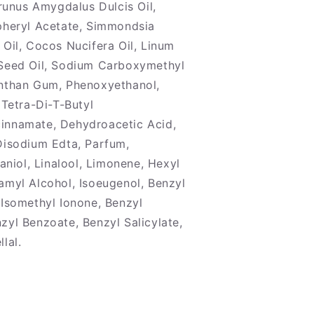
Prunus Amygdalus Dulcis Oil,
pheryl Acetate, Simmondsia
 Oil, Cocos Nucifera Oil, Linum
Seed Oil, Sodium Carboxymethyl
nthan Gum, Phenoxyethanol,
 Tetra-Di-T-Butyl
innamate, Dehydroacetic Acid,
Disodium Edta, Parfum,
raniol, Linalool, Limonene, Hexyl
amyl Alcohol, Isoeugenol, Benzyl
-Isomethyl Ionone, Benzyl
zyl Benzoate, Benzyl Salicylate,
lal.