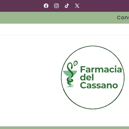
Vai
Farmacia del Cassano
direttamente
Facebook
Instagram
TikTok
X
ai contenuti
(Twitter)
Cons