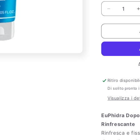
Diminuisci
quantità
per
EuPhidra
Doposole
Latte
Riparatore
Rinfrescante
Ritiro disponib
Di solito pronto 
Visualizza i de
EuPhidra Dopos
Rinfrescante
Rinfresca e fis