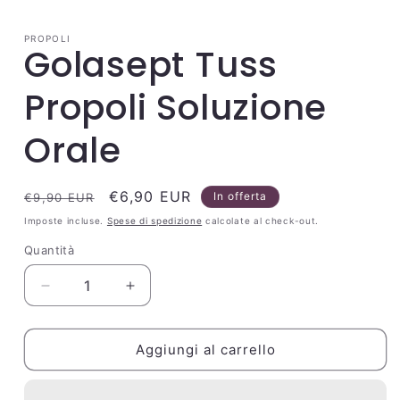
multimediali
1
in
PROPOLI
finestra
Golasept Tuss
modale
Propoli Soluzione
Orale
Prezzo
Prezzo
€6,90 EUR
In offerta
€9,90 EUR
di
scontato
Imposte incluse.
Spese di spedizione
calcolate al check-out.
listino
Quantità
Quantità
Diminuisci
Aumenta
quantità
quantità
per
per
Golasept
Golasept
Aggiungi al carrello
Tuss
Tuss
Propoli
Propoli