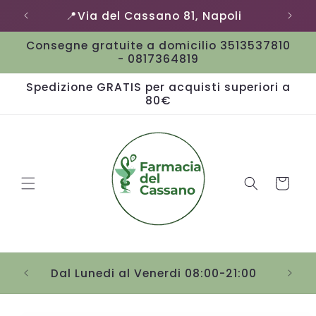
Vai
📍Via del Cassano 81, Napoli
direttamente
ai contenuti
Consegne gratuite a domicilio 3513537810
- 0817364819
Spedizione GRATIS per acquisti superiori a
80€
Carrello
Sab
Dal Lunedi al Venerdi 08:00-21:00
Passa alle