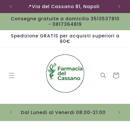
Vai
📍Via del Cassano 81, Napoli
direttamente
ai contenuti
Consegne gratuite a domicilio 3513537810
- 0817364819
Spedizione GRATIS per acquisti superiori a
80€
Carrello
Sab
Dal Lunedi al Venerdi 08:00-21:00
Passa alle