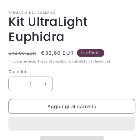
1
in
FARMACIA DEL CASSANO
finestra
Kit UltraLight
modale
Euphidra
Prezzo
Prezzo
€33,60 EUR
In offerta
€42,00 EUR
di
scontato
Imposte incluse.
Spese di spedizione
calcolate al check-out.
listino
Quantità
Quantità
Diminuisci
Aumenta
quantità
quantità
per
per
Kit
Kit
Aggiungi al carrello
UltraLight
UltraLight
Euphidra
Euphidra