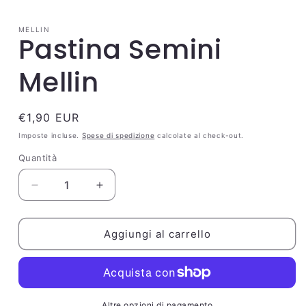
multimediali
1
in
MELLIN
finestra
Pastina Semini
modale
Mellin
Prezzo
€1,90 EUR
di
Imposte incluse.
Spese di spedizione
calcolate al check-out.
listino
Quantità
Quantità
Diminuisci
Aumenta
quantità
quantità
per
per
Pastina
Pastina
Aggiungi al carrello
Semini
Semini
Mellin
Mellin
Altre opzioni di pagamento