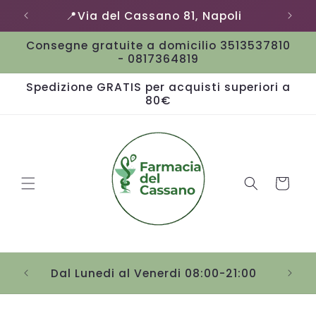
Vai
📍Via del Cassano 81, Napoli
direttamente
ai contenuti
Consegne gratuite a domicilio 3513537810
- 0817364819
Spedizione GRATIS per acquisti superiori a
80€
Carrello
Sab
Dal Lunedi al Venerdi 08:00-21:00
Passa alle