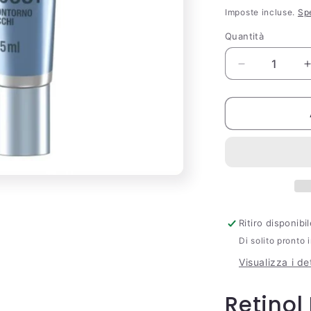
di
Imposte incluse.
Sp
listino
Quantità
Quantità
Diminuisci
quantità
per
Retinol
Boost
Contorno
Occhi
Neutrogena
15ml
Ritiro disponib
Di solito pronto 
Visualizza i de
Retinol