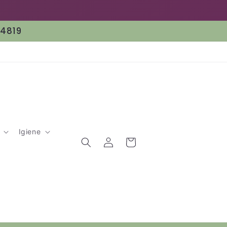
64819
Igiene
Accedi
Carrello