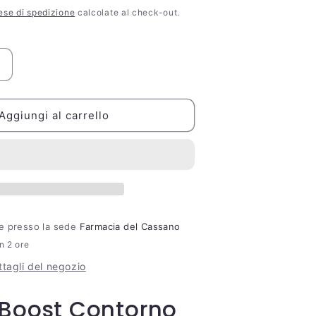
scontato
ese di spedizione
calcolate al check-out.
Aumenta
quantità
per
Retinol
Aggiungi al carrello
Boost
Contorno
Occhi
®
Neutrogena®
15ml
ile presso la sede
Farmacia del Cassano
in 2 ore
ttagli del negozio
 Boost Contorno