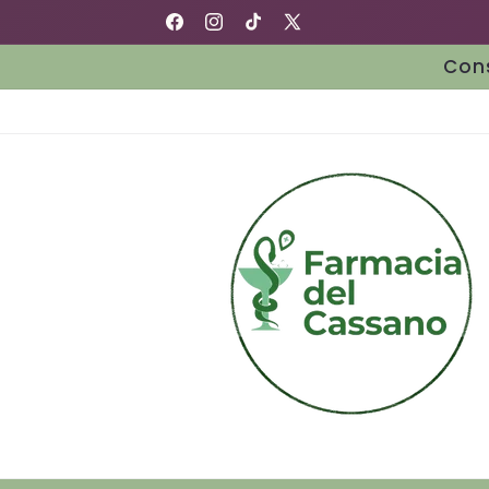
Vai
Farmacia del Cassano
direttamente
Facebook
Instagram
TikTok
X
ai contenuti
(Twitter)
Cons