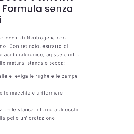
 Formula senza
i
o occhi di Neutrogena non
o. Con retinolo, estratto di
 e acido ialuronico, agisce contro
elle matura, stanca e secca:
elle e leviga le rughe e le zampe
re le macchie e uniformare
la pelle stanca intorno agli occhi
lla pelle un'idratazione