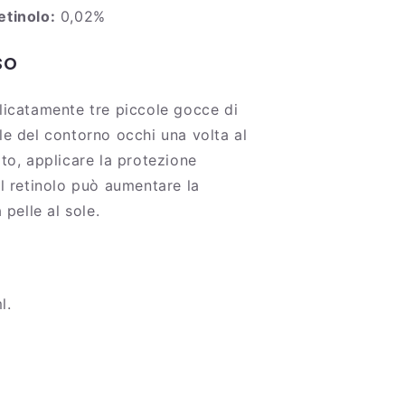
etinolo:
0,02%
so
licatamente tre piccole gocce di
le del contorno occhi una volta al
ito, applicare la protezione
il retinolo può aumentare la
a pelle al sole.
l.