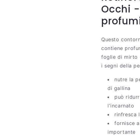
Occhi -
profum
Questo contorn
contiene profum
foglie di mirto
i segni della p
nutre la p
di gallina
può ridur
l'incarnato
rinfresca 
fornisce a
importante