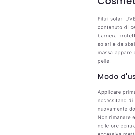
Cosmet
Filtri solari U
contenuto di c
barriera protet
solari e da sba
massa appare b
pelle.
Modo d'u
Applicare prima
necessitano di
nuovamente do
Non rimanere e
nelle ore centr
eccessiva mette