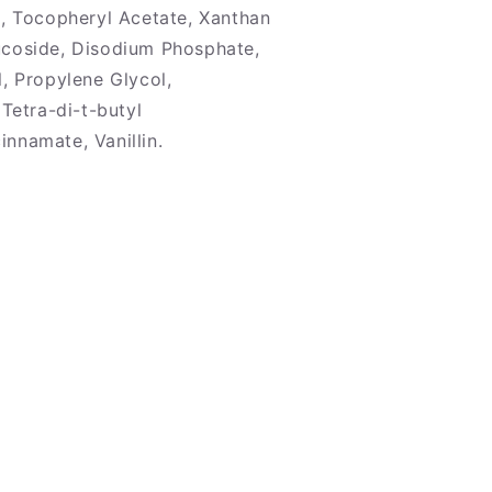
), Tocopheryl Acetate, Xanthan
coside, Disodium Phosphate,
, Propylene Glycol,
 Tetra-di-t-butyl
nnamate, Vanillin.