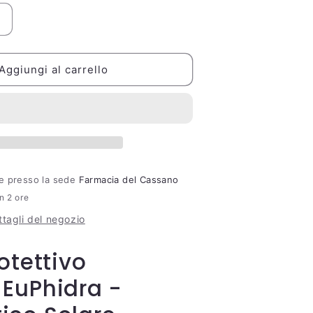
Aumenta
quantità
per
Stick
Aggiungi al carrello
Protettivo
SPF50+
EuPhidra
8ml
ile presso la sede
Farmacia del Cassano
in 2 ore
ttagli del negozio
otettivo
EuPhidra -