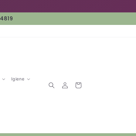
64819
Igiene
Accedi
Carrello