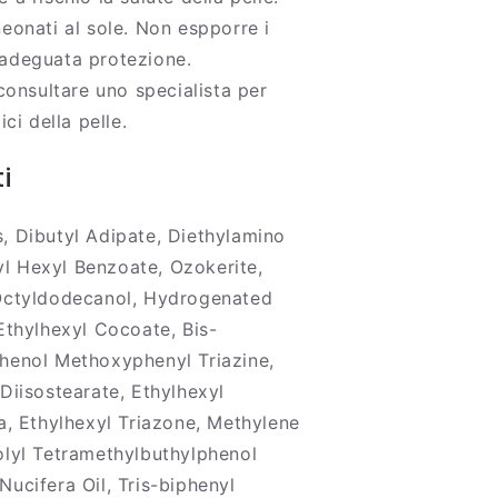
eonati al sole. Non espporre i
adeguata protezione.
 consultare uno specialista per
ici della pelle.
i
, Dibutyl Adipate, Diethylamino
 Hexyl Benzoate, Ozokerite,
Octyldodecanol, Hydrogenated
Ethylhexyl Cocoate, Bis-
henol Methoxyphenyl Triazine,
Diisostearate, Ethylhexyl
a, Ethylhexyl Triazone, Methylene
olyl Tetramethylbuthylphenol
ucifera Oil, Tris-biphenyl