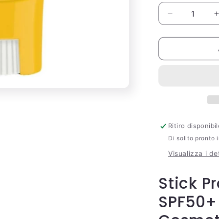
Diminuisci
quantità
per
Stick
Protettivo
SPF50+
EuPhidra
8ml
Ritiro disponib
Di solito pronto 
Visualizza i de
Stick Pr
SPF50+ 