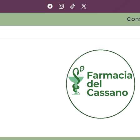
Vai
Farmacia del Cassano
direttamente
Facebook
Instagram
TikTok
X
ai contenuti
(Twitter)
Cons