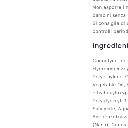
Non esporre i n
bambini senza 
Si consiglia di
controlli period
Ingredient
Cocoglycerides
Hydroxybenzoyl
Polyethylene, 
Vegetable Oil, 
ethylhexyloxyp
Polyglyceryl-3 
Salicylate, Aqu
Bis-benzotriaz
(Nano), Cocos N