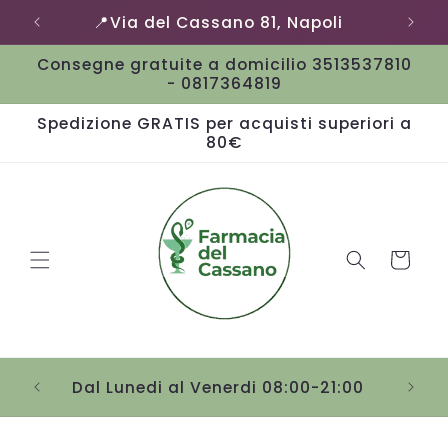
Vai
📍Via del Cassano 81, Napoli
direttamente
ai contenuti
Consegne gratuite a domicilio 3513537810
- 0817364819
Spedizione GRATIS per acquisti superiori a
80€
Carrello
Sab
Dal Lunedi al Venerdi 08:00-21:00
Passa alle