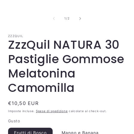
Apri
contenuti
multimediali
1
su
1
/
2
in
finestra
modale
ZZZQUIL
ZzzQuil NATURA 30
Pastiglie Gommose
Melatonina
Camomilla
Prezzo
€10,50 EUR
di
Imposte incluse.
Spese di spedizione
calcolate al check-out.
listino
Gusto
Frutti di Bosco
Mango e Banana