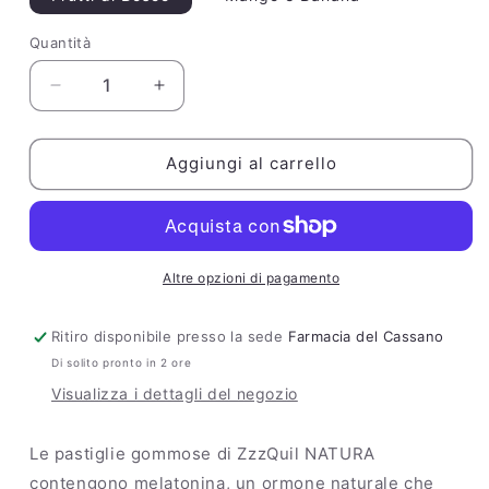
Quantità
Quantità
Diminuisci
Aumenta
quantità
quantità
per
per
ZzzQuil
ZzzQuil
Aggiungi al carrello
NATURA
NATURA
30
30
Pastiglie
Pastiglie
Gommose
Gommose
Melatonina
Melatonina
Altre opzioni di pagamento
Camomilla
Camomilla
Ritiro disponibile presso la sede
Farmacia del Cassano
Di solito pronto in 2 ore
Visualizza i dettagli del negozio
Le pastiglie gommose di ZzzQuil NATURA
contengono melatonina, un ormone naturale che