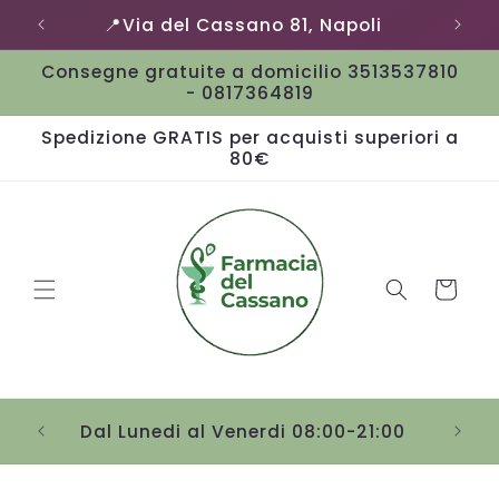
Vai
📍Via del Cassano 81, Napoli
direttamente
ai contenuti
Consegne gratuite a domicilio 3513537810
- 0817364819
Spedizione GRATIS per acquisti superiori a
80€
Carrello
Sab
Dal Lunedi al Venerdi 08:00-21:00