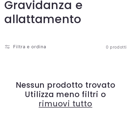
C
Gravidanza e
o
allattamento
l
l
Filtra e ordina
0 prodotti
e
z
Nessun prodotto trovato
i
Utilizza meno filtri o
o
rimuovi tutto
n