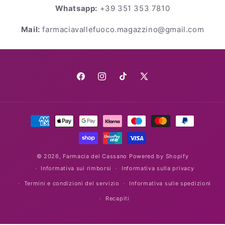
Whatsapp:
+39 351 353 7810
Mail:
farmaciavallefuoco.magazzino@gmail.com
Facebook
Instagram
TikTok
X
(Twitter)
Metodi
di
pagamento
© 2026,
Farmacia del Cassano
Powered by Shopify
Informativa sui rimborsi
Informativa sulla privacy
Termini e condizioni del servizio
Informativa sulle spedizioni
Recapiti