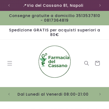
Vai
📍Via del Cassano 81, Napoli
direttamente
ai contenuti
Consegne gratuite a domicilio 3513537810
- 0817364819
Spedizione GRATIS per acquisti superiori a
80€
Carrello
Sab
Dal Lunedi al Venerdi 08:00-21:00
Passa alle