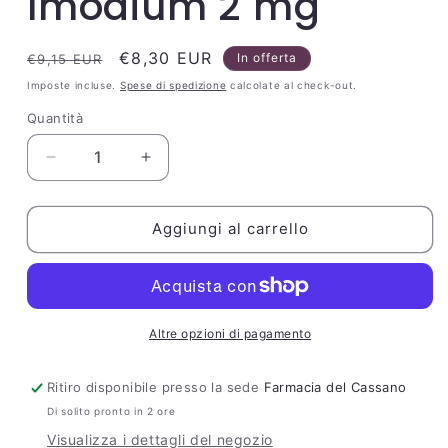
Imodium 2 mg
Prezzo
Prezzo
€8,30 EUR
In offerta
€9,15 EUR
di
scontato
Imposte incluse.
Spese di spedizione
calcolate al check-out.
listino
Quantità
Quantità
Diminuisci
Aumenta
quantità
quantità
per
per
Imodium
Imodium
Aggiungi al carrello
2
2
mg
mg
Altre opzioni di pagamento
Ritiro disponibile presso la sede
Farmacia del Cassano
Di solito pronto in 2 ore
Visualizza i dettagli del negozio